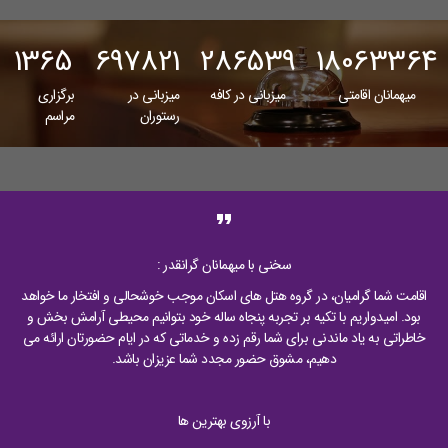
1365
697821
286539
18063364
میهمانان اقامتی
میزبانی در کافه
میزبانی در
برگزاری
رستوران
مراسم
format_quote
سخنی با میهمانان گرانقدر :
اقامت شما گرامیان، در گروه هتل های اسکان موجب خوشحالی و افتخار ما خواهد
بود. امیدواریم با تکیه بر تجربه پنجاه ساله خود بتوانیم محیطی آرامش بخش و
خاطراتی به یاد ماندنی برای شما رقم زده و خدماتی که در ایام حضورتان ارائه می
دهیم، مشوق حضور مجدد شما عزیزان باشد.
با آرزوی بهترین ها